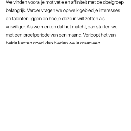
We vinden vooral je motivatie en affiniteit met de doelgroep
belangrijk. Verder vragen we op welk gebied je interesses
en talenten liggen en hoe je deze in wilt zetten als
vrijwilliger. Als we merken dat het matcht, dan starten we
met een proefperiode van een maand. Verloopt het van
beide kanten goed, dan bieden we je graag een
vrijwilligerscontract aan. We vragen je dan een Verklaring
Omtrent Gedrag (kosteloos) aan te vragen en akkoord te
gaan met onze Gedragscode.
We bieden een fijne, dynamische werkplek waar je jezelf
kunt zijn en van betekenis bent. We werken niet met een
maandelijkse vergoeding maar verrassen je graag een paar
keer per jaar met een attentie en een uitje. We vinden het
belangrijk dat je beschikt over enige kennis op het gebied
van dementie, daarom zorgen we voor scholing. Alle