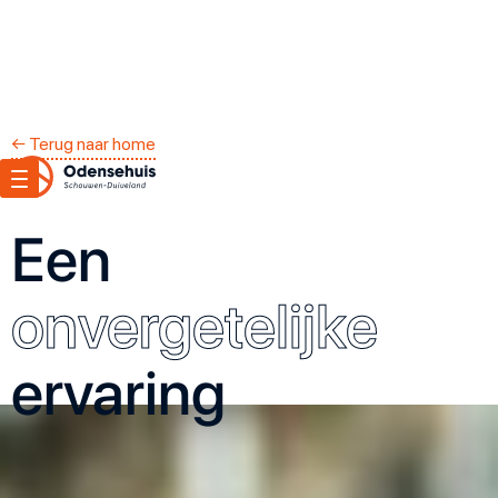
← Terug naar home
Een
onvergetelijke
ervaring